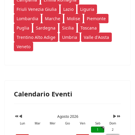
Friuli Venezia Giulia
Lazio
Liguria
Lombardia
Marche
Molise
Piemonte
Puglia
Sardegna
Sicilia
Toscana
Trentino Alto Adige
Umbria
Valle d'Aosta
Veneto
Calendario Eventi
Agosto 2026
Lun
Mar
Mer
Gio
Ven
Sab
Dom
1
2