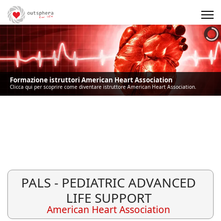
Precedente
Precedente
successivo
successivo
Formazione istruttori American Heart Association
Clicca qui per scoprire come diventare istruttore American Heart Association.
PALS - PEDIATRIC ADVANCED
LIFE SUPPORT
American Heart Association