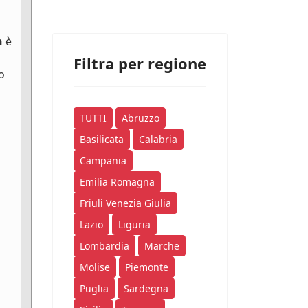
n
è
Filtra per regione
o
TUTTI
Abruzzo
Basilicata
Calabria
Campania
Emilia Romagna
Friuli Venezia Giulia
Lazio
Liguria
Lombardia
Marche
Molise
Piemonte
Puglia
Sardegna