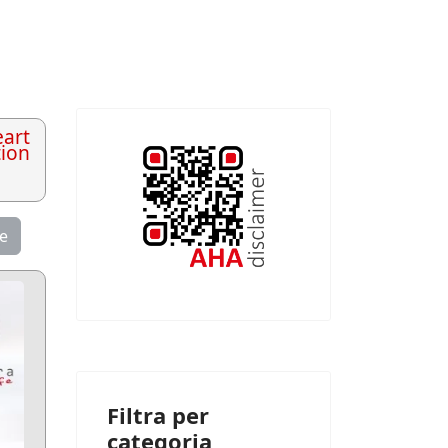
art
tion
se
Filtra per
categoria