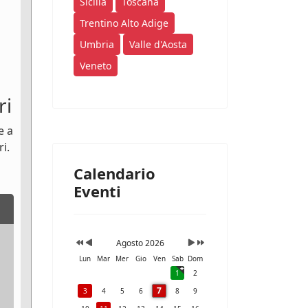
Sicilia
Toscana
Trentino Alto Adige
Umbria
Valle d'Aosta
Veneto
ri
e a
i.
Calendario
Eventi
Agosto 2026
Lun
Mar
Mer
Gio
Ven
Sab
Dom
1
2
7
3
4
5
6
8
9