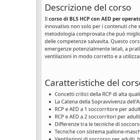
Descrizione del corso
Il
corso di BLS HCP con AED per operato
innovativo non solo per i contenuti che s
metodologia comprovata che può miglior
delle competenze salvavita. Questo cors
emergenze potenzialmente letali, a prati
ventilazioni in modo corretto e a utiliz
Caratteristiche del cors
Concetti critici della RCP di alta qual
La Catena della Sopravvivenza dell'
RCP e AED a 1 soccorritore per adulti
RCP e AED a 2 soccorritori per adulti
Differenze tra le tecniche di soccors
Tecniche con sistema pallone-masche
Ventilazioni di soccorso per adulti, 