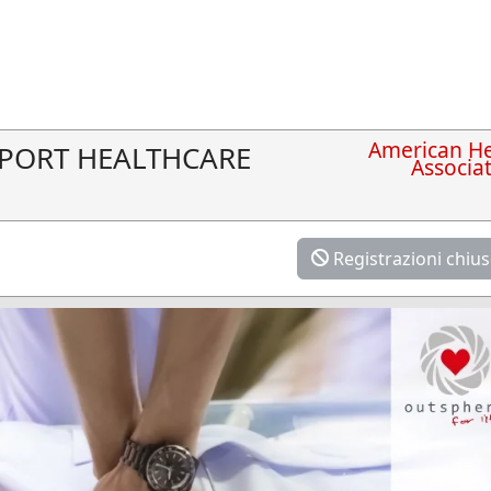
American He
UPPORT HEALTHCARE
Associa
Registrazioni chiu