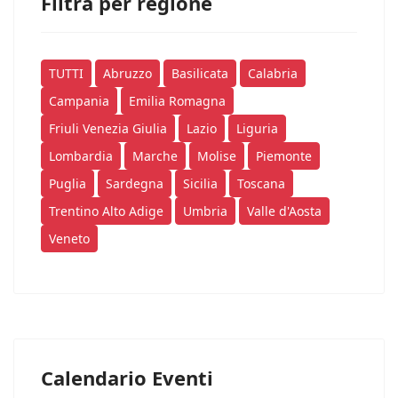
Filtra per regione
TUTTI
Abruzzo
Basilicata
Calabria
Campania
Emilia Romagna
Friuli Venezia Giulia
Lazio
Liguria
Lombardia
Marche
Molise
Piemonte
Puglia
Sardegna
Sicilia
Toscana
Trentino Alto Adige
Umbria
Valle d'Aosta
Veneto
Calendario Eventi