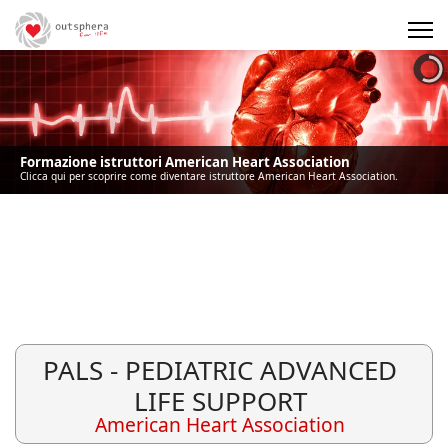
Precedente
Precedente
successivo
successivo
Formazione istruttori American Heart Association
Clicca qui per scoprire come diventare istruttore American Heart Association.
PALS - PEDIATRIC ADVANCED
LIFE SUPPORT
American Heart Association