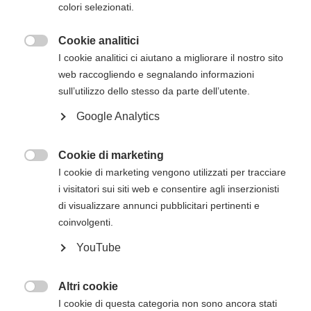
colori selezionati.
Il profetico discorso pronunciato da papa Giovanni
Paolo II all’Assemblea Generale dell’ONU nel 1995
Cookie analitici
rappresenta un cardine del pensiero sulla

I cookie analitici ci aiutano a migliorare il nostro sito
globalizzazione…
web raccogliendo e segnalando informazioni
sull’utilizzo dello stesso da parte dell’utente.
Produttore:
outsphera edizioni
Google Analytics
Disponibilità:
Disponibile
SKU:
9788890956843
Cookie di marketing
EAN:
9788890956843

I cookie di marketing vengono utilizzati per tracciare
ISBN:
9788890956843
i visitatori sui siti web e consentire agli inserzionisti
di visualizzare annunci pubblicitari pertinenti e
coinvolgenti.
Quantità:
Aggiungi al Carrello
YouTube
Altri cookie
Descrizione
Recensioni

I cookie di questa categoria non sono ancora stati