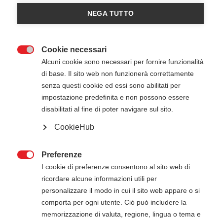
NEGA TUTTO
Cookie necessari

Alcuni cookie sono necessari per fornire funzionalità
di base. Il sito web non funzionerà correttamente
senza questi cookie ed essi sono abilitati per
impostazione predefinita e non possono essere
disabilitati al fine di poter navigare sul sito.
CookieHub
Il rischio della libertà tra
Preferenze

globalizzazione e diritto di
I cookie di preferenze consentono al sito web di
ricordare alcune informazioni utili per
autodeterminazione
personalizzare il modo in cui il sito web appare o si
comporta per ogni utente. Ciò può includere la
Prezzo
€ 15,00
memorizzazione di valuta, regione, lingua o tema e