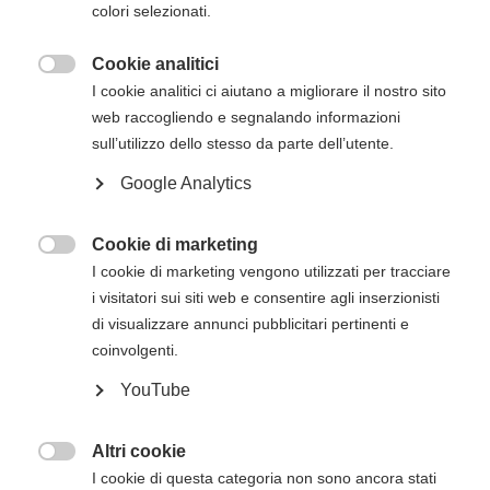
colori selezionati.
Produttore:
outsphera edizioni
Cookie analitici
Disponibilità:
Disponibile

I cookie analitici ci aiutano a migliorare il nostro sito
SKU:
9788890956874
web raccogliendo e segnalando informazioni
EAN:
9788890956874
sull’utilizzo dello stesso da parte dell’utente.
ISBN:
9788890956874
Google Analytics
Quantità:
Aggiungi al Carrello
Cookie di marketing

I cookie di marketing vengono utilizzati per tracciare
i visitatori sui siti web e consentire agli inserzionisti
di visualizzare annunci pubblicitari pertinenti e
Descrizione
Recensioni
coinvolgenti.
Un libro che è un racconto, un dialogo, un monologo,
YouTube
un testo didattico, un manuale e un blog.Tutto e il
contrario di tutto.Esattamente come il Veneto, locale
Altri cookie
quanto globale.Spetta a Giovanna l'arduo compito di

I cookie di questa categoria non sono ancora stati
guidare l'amico Carlo alla scoperta dei veneti, per