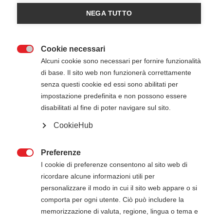
NEGA TUTTO
Cookie necessari

Alcuni cookie sono necessari per fornire funzionalità
di base. Il sito web non funzionerà correttamente
senza questi cookie ed essi sono abilitati per
impostazione predefinita e non possono essere
disabilitati al fine di poter navigare sul sito.
CookieHub
Il Veneto che vorrei
Preferenze

I cookie di preferenze consentono al sito web di
Prezzo
€ 12,00
ricordare alcune informazioni utili per
personalizzare il modo in cui il sito web appare o si
Un libro che è un racconto, un dialogo, un monologo,
comporta per ogni utente. Ciò può includere la
un testo didattico, un manuale e un blog…
memorizzazione di valuta, regione, lingua o tema e