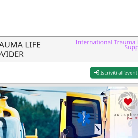
International Trauma 
RAUMA LIFE
Supp
VIDER
Iscriviti all'even