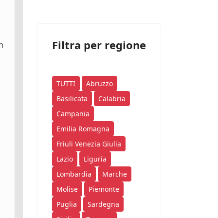
Filtra per regione
n
TUTTI
Abruzzo
Basilicata
Calabria
Campania
Emilia Romagna
Friuli Venezia Giulia
Lazio
Liguria
Lombardia
Marche
Molise
Piemonte
Puglia
Sardegna