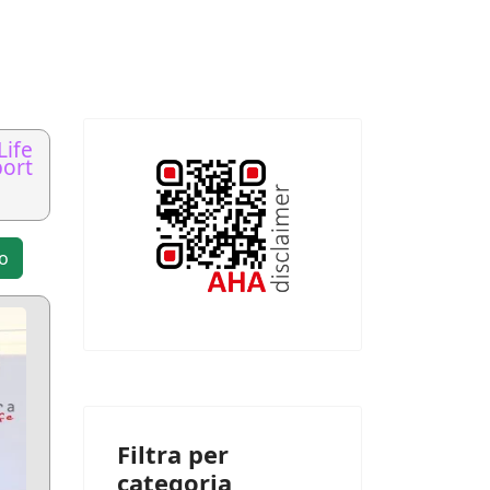
Life
ort
to
Filtra per
categoria