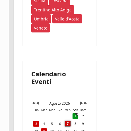
Sicilia
Toscana
Trentino Alto Adige
Umbria
Valle d'Aosta
Veneto
Calendario
Eventi
Agosto 2026
Lun
Mar
Mer
Gio
Ven
Sab
Dom
1
2
7
3
4
5
6
8
9