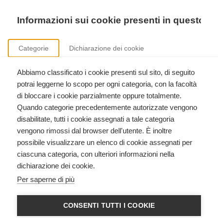
Precedente
Precedente
successivo
successivo
Informazioni sui cookie presenti in questo si
Categorie
Dichiarazione dei cookie
Abbiamo classificato i cookie presenti sul sito, di seguito
Corsi International Trauma Life Support
potrai leggerne lo scopo per ogni categoria, con la facoltà
ITLS Basic, ITLS Advanced, ITLS Duty to Respond, formazione istruttori.
di bloccare i cookie parzialmente oppure totalmente.
Quando categorie precedentemente autorizzate vengono
disabilitate, tutti i cookie assegnati a tale categoria
vengono rimossi dal browser dell'utente. È inoltre
possibile visualizzare un elenco di cookie assegnati per
ciascuna categoria, con ulteriori informazioni nella
dichiarazione dei cookie.
Chi siamo
Per saperne di più
Outsphera For Life
è un Centro di Formazione
CONSENTI TUTTI I COOKIE
che si è costituito con l’obiettivo di contribuire