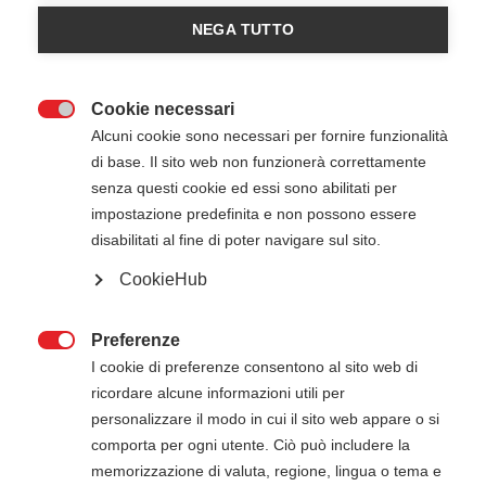
a
difendere e proteggere il valore della
NEGA TUTTO
vita
umana, cercando di
diffondere nelle
comunità la cultura del Primo Soccorso
e tutte
le pratiche di salvamento nelle varie condizioni e
Cookie necessari
situazioni.

Alcuni cookie sono necessari per fornire funzionalità
Organizza
eventi gratuiti
e
corsi certificativi
per
di base. Il sito web non funzionerà correttamente
la comunità, gli operatori sanitari e le aziende.
senza questi cookie ed essi sono abilitati per
impostazione predefinita e non possono essere
Dal 2015 Outsphera For Life è un
International
disabilitati al fine di poter navigare sul sito.
Training Center dell'American Heart
CookieHub
Association
(AHA ITC) e dal 2019 è un
Capitolo
internazionale dell'Internatoinal Trauma Life
Supporto
(ITLS Chapter).
Preferenze

I cookie di preferenze consentono al sito web di
Outsphera For Life
è inoltre
accreditata in
ricordare alcune informazioni utili per
diverse Regioni italiane
per il
personalizzare il modo in cui il sito web appare o si
rilascio dell’abilitazione all’utilizzo del
comporta per ogni utente. Ciò può includere la
defibrillatore (AED) da parte di personale non
memorizzazione di valuta, regione, lingua o tema e
sanitario (ai sensi del c.d. "Decreto Balduzzi").