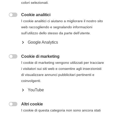
colori selezionati.
Cookie analitici

I cookie analitici ci aiutano a migliorare il nostro sito
Come diventare istruttore e aprire
web raccogliendo e segnalando informazioni
un International Training Site
sull’utilizzo dello stesso da parte dell’utente.
American Heart Association con
Google Analytics
Outsphera
Cookie di marketing
American Heart Association
(in breve AHA) è

I cookie di marketing vengono utilizzati per tracciare
una organizzazione mondiale, con sede a Dallas
i visitatori sui siti web e consentire agli inserzionisti
(USA) e presente in tutto il mondo attraverso gli
di visualizzare annunci pubblicitari pertinenti e
International Training Center (ITC) autorizzati. Dal
coinvolgenti.
2015 Outsphera Srl è uno di questi.
YouTube
Altri cookie

I cookie di questa categoria non sono ancora stati