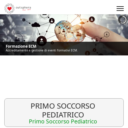
Precedente
Precedente
successivo
successivo
Formazione ECM
Accreditamento e gestione di eventi formativi ECM.
PRIMO SOCCORSO
PEDIATRICO
Primo Soccorso Pediatrico