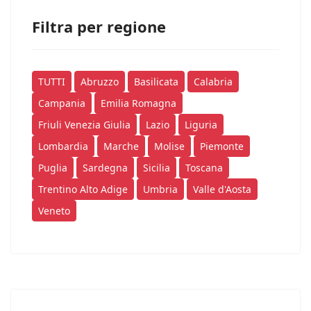
Filtra per regione
TUTTI
Abruzzo
Basilicata
Calabria
Campania
Emilia Romagna
Friuli Venezia Giulia
Lazio
Liguria
Lombardia
Marche
Molise
Piemonte
Puglia
Sardegna
Sicilia
Toscana
Trentino Alto Adige
Umbria
Valle d'Aosta
Veneto