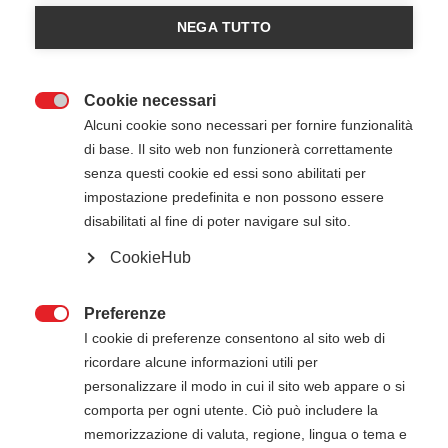
American Heart Association
NEGA TUTTO
Cookie necessari

Alcuni cookie sono necessari per fornire funzionalità
di base. Il sito web non funzionerà correttamente
senza questi cookie ed essi sono abilitati per
impostazione predefinita e non possono essere
disabilitati al fine di poter navigare sul sito.
25 Settembre 2026
26 Settembre 2026
09:00
-
18:00
CookieHub
Ospedale San Pietro, - Roma (RM)
Preferenze

I cookie di preferenze consentono al sito web di
ATTENZIONE
ricordare alcune informazioni utili per
personalizzare il modo in cui il sito web appare o si
Il pagamento della quota di iscrizione deve
comporta per ogni utente. Ciò può includere la
essere effettuato entro 15 giorni dalla data di
memorizzazione di valuta, regione, lingua o tema e
inizio del corso. Gli estremi per il pagamento, se