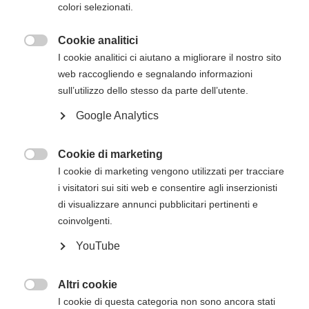
colori selezionati.
non presenti in questa pagina, verranno inviati
via mail successivamente all'iscrizione online..
Cookie analitici

I cookie analitici ci aiutano a migliorare il nostro sito
web raccogliendo e segnalando informazioni
Descrizione del corso
sull’utilizzo dello stesso da parte dell’utente.
Questo corso avanzato sottolinea l'importanza
Google Analytics
della comunicazione e delle dinamiche
all'interno del team e la rilevanza dei sistemi di
Cookie di marketing
assistenza nonché del trattamento

I cookie di marketing vengono utilizzati per tracciare
dell'immediato post-arresto cardiaco.
i visitatori sui siti web e consentire agli inserzionisti
Il corso ACLS affronta anche argomenti quali la
di visualizzare annunci pubblicitari pertinenti e
gestione delle vie aeree e la relativa
coinvolgenti.
farmacologia.
YouTube
Nel corso ACLS, le competenze si apprendono in
sessioni plenarie e in stazioni di lavoro a piccoli
Altri cookie
gruppi, in cui sono presentati scenari basati su

I cookie di questa categoria non sono ancora stati