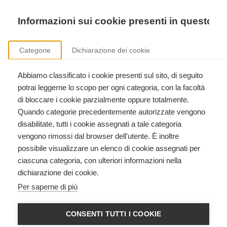
Precedente
Precedente
successivo
successivo
Informazioni sui cookie presenti in questo si
Categorie
Dichiarazione dei cookie
Abbiamo classificato i cookie presenti sul sito, di seguito
Corsi American Heart Association
potrai leggerne lo scopo per ogni categoria, con la facoltà
BLS HCP con AED, Heartsaver RCP AED, ACLS, PALS, formazione istruttori.
di bloccare i cookie parzialmente oppure totalmente.
Quando categorie precedentemente autorizzate vengono
disabilitate, tutti i cookie assegnati a tale categoria
vengono rimossi dal browser dell'utente. È inoltre
possibile visualizzare un elenco di cookie assegnati per
ciascuna categoria, con ulteriori informazioni nella
dichiarazione dei cookie.
ACLS - ADVANCED
Per saperne di più
CARDIOVASCULAR LIFE
SUPPORT
CONSENTI TUTTI I COOKIE