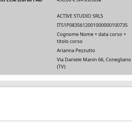
ACTIVE STUDIO SRLS
IT51P0835612001000000100735
Cognome Nome + data corso +
titolo corso
Arianna Pezzutto
Via Daniele Manin 66, Conegliano
(TV)