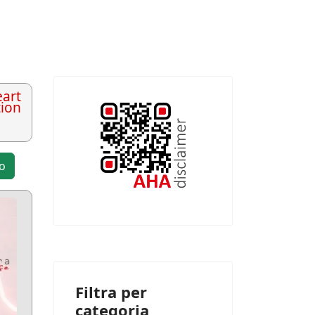
art
tion
to
Filtra per
categoria