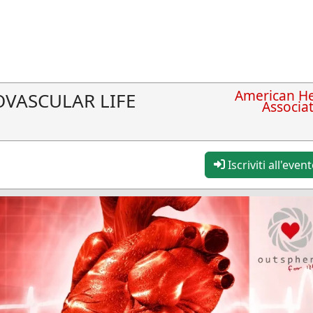
American He
OVASCULAR LIFE
Associa
Iscriviti all'even