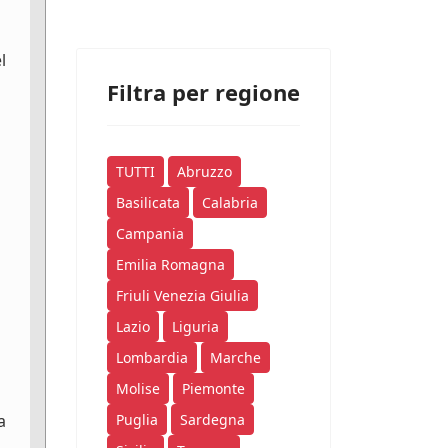
l
Filtra per regione
TUTTI
Abruzzo
Basilicata
Calabria
Campania
Emilia Romagna
Friuli Venezia Giulia
Lazio
Liguria
Lombardia
Marche
Molise
Piemonte
a
Puglia
Sardegna