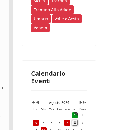
Sicilia
Toscana
Trentino Alto Adige
Umbria
Valle d'Aosta
Veneto
Calendario
Eventi
si
Agosto 2026
Lun
Mar
Mer
Gio
Ven
Sab
Dom
1
2
i
8
3
4
5
6
7
9