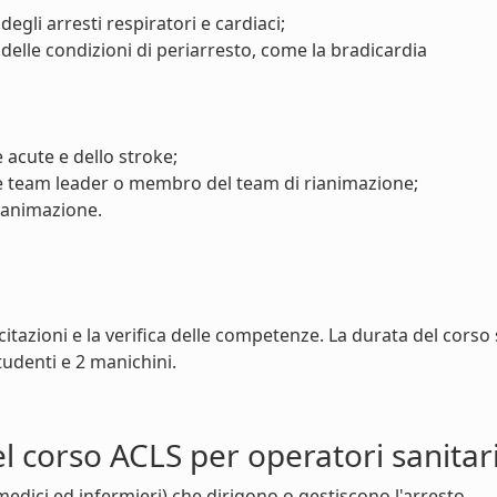
gli arresti respiratori e cardiaci;
elle condizioni di periarresto, come la bradicardia
 acute e dello stroke;
e team leader o membro del team di rianimazione;
rianimazione.
rcitazioni e la verifica delle competenze. La durata del corso 
tudenti e 2 manichini.
el corso ACLS per operatori sanitar
 (medici ed infermieri) che dirigono o gestiscono l'arresto