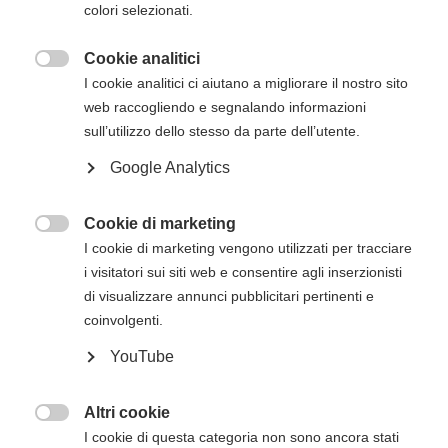
colori selezionati.
inizio del corso. Gli estremi per il pagamento, se
non presenti in questa pagina, verranno inviati
Cookie analitici
via mail successivamente all'iscrizione online.

I cookie analitici ci aiutano a migliorare il nostro sito
web raccogliendo e segnalando informazioni
Descrizione del corso
sull’utilizzo dello stesso da parte dell’utente.
Google Analytics
Il
corso di BLS HCP con AED per operatori
sanitari e soccorritori dell'American Heart
Association
è innovativo non solo per i
Cookie di marketing

contenuti che si basano sulle evidenze, ma
I cookie di marketing vengono utilizzati per tracciare
anche per l'utilizzo di una metodologia
i visitatori sui siti web e consentire agli inserzionisti
comprovata che può migliorare sensibilmente
di visualizzare annunci pubblicitari pertinenti e
sia l'apprendimento sia il mantenimento delle
coinvolgenti.
competenze salvavita. Questo corso forma gli
YouTube
studenti a riconoscere prontamente diverse
emergenze potenzialmente letali, a praticare
compressioni toraciche di alta qualità, a
Altri cookie

eseguire ventilazioni in modo corretto e a
I cookie di questa categoria non sono ancora stati