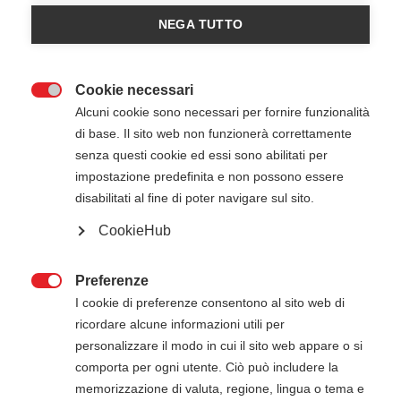
Iscriviti all'evento
NEGA TUTTO
Cookie necessari

Alcuni cookie sono necessari per fornire funzionalità
di base. Il sito web non funzionerà correttamente
senza questi cookie ed essi sono abilitati per
impostazione predefinita e non possono essere
disabilitati al fine di poter navigare sul sito.
CookieHub
24 Ottobre 2026
08:00
-
16:00
Active Studio - Milano (MI)
Preferenze

I cookie di preferenze consentono al sito web di
ricordare alcune informazioni utili per
ATTENZIONE
personalizzare il modo in cui il sito web appare o si
comporta per ogni utente. Ciò può includere la
Il pagamento della quota di iscrizione deve
memorizzazione di valuta, regione, lingua o tema e
essere effettuato entro 5 giorni dalla data di