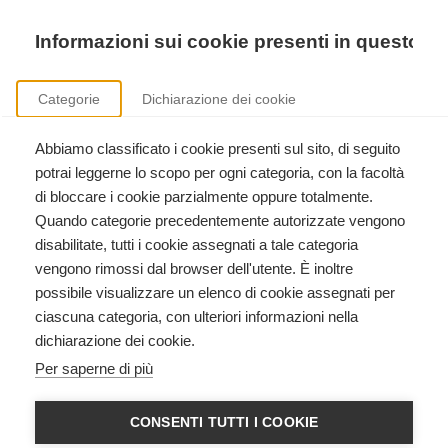
Precedente
Precedente
successivo
successivo
Informazioni sui cookie presenti in questo si
Categorie
Dichiarazione dei cookie
Abbiamo classificato i cookie presenti sul sito, di seguito
Sicurezza nei luoghi di lavoro
potrai leggerne lo scopo per ogni categoria, con la facoltà
Formazione aziendale ai sensi del D.Lgs. 81/2008.
di bloccare i cookie parzialmente oppure totalmente.
Quando categorie precedentemente autorizzate vengono
disabilitate, tutti i cookie assegnati a tale categoria
vengono rimossi dal browser dell'utente. È inoltre
possibile visualizzare un elenco di cookie assegnati per
ciascuna categoria, con ulteriori informazioni nella
dichiarazione dei cookie.
BLS HCP - BASIC LIFE SUPPORT
Per saperne di più
HEALTHCARE PROVIDER
American Heart Association
CONSENTI TUTTI I COOKIE