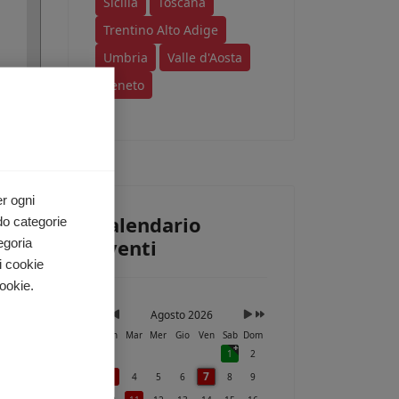
Sicilia
Toscana
Trentino Alto Adige
Umbria
Valle d'Aosta
Veneto
ri
e a
i.
er ogni
Calendario
do categorie
Eventi
egoria
i cookie
ookie.
Agosto 2026
Lun
Mar
Mer
Gio
Ven
Sab
Dom
1
2
7
3
4
5
6
8
9