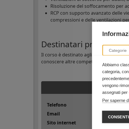
Risoluzione del soffocamento per adu
RCP con supporto avanzato delle vie
compressioni e delle ventilazioni pe
Informazi
Destinatari principali d
Categorie
Il corso è destinato agli
operatori sanit
conoscere altre competenze salvavita, in
Abbiamo classi
categoria, con
precedentement
vengono rimoss
assegnati per 
Per saperne di
Telefono
Email
CONSENTI
Sito internet