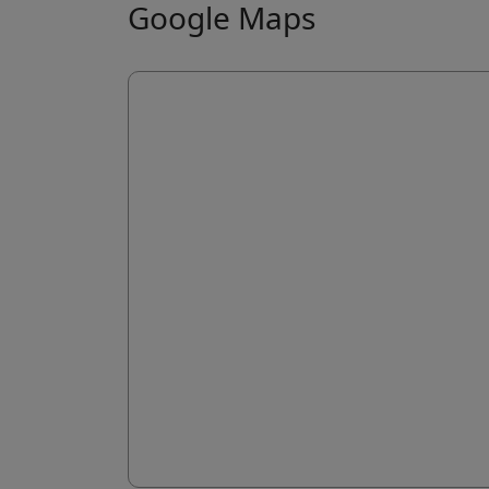
Google Maps
Coo

I coo
agli 
Altr

I co
esse