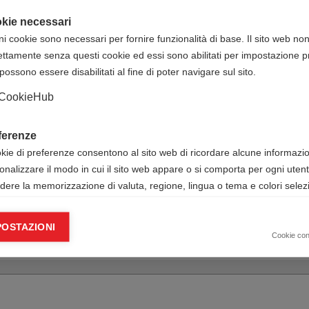
ne/?id=1356
Lombardia
kie necessari
ni cookie sono necessari per fornire funzionalità di base. Il sito web no
Active Studio
ettamente senza questi cookie ed essi sono abilitati per impostazione pr
110,00 € IVA esclusa
possono essere disabilitati al fine di poter navigare sul sito.
iti ECM (corso FAD
150,00 € IVA esclusa
CookieHub
ACTIVE STUDIO SRLS
ferenze
IT51P0835612001000000100735
okie di preferenze consentono al sito web di ricordare alcune informazion
Cognome Nome + data corso +
onalizzare il modo in cui il sito web appare o si comporta per ogni uten
titolo corso
udere la memorizzazione di valuta, regione, lingua o tema e colori selezi
Antonio Scarcia
ie analitici
Via Zuretti, Milano (MI)
POSTAZIONI
okie analitici ci aiutano a migliorare il nostro sito web raccogliendo e s
Cookie co
mazioni sull’utilizzo dello stesso da parte dell’utente.
Google Analytics