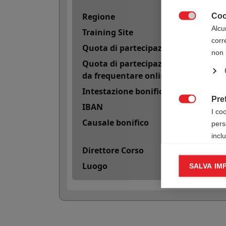
Regione
Coo

Alcu
Training Site
corr
Quota di partecipazione
non 
Quota di partecipazione con 50 cred
da frequentare online)
Intestazione bonifico
Pre
IBAN

I co
Causale bonifico
pers
incl
Direttore Corso
Cook
Luogo
SALVA IM

I co
infor