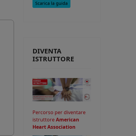
Scarica la guida
e consentire
DIVENTA
o potrebbe
ISTRUTTORE
Percorso per diventare
istruttore
American
Heart Association