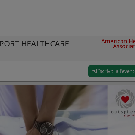
American He
UPPORT HEALTHCARE
Associa
Iscriviti all'even