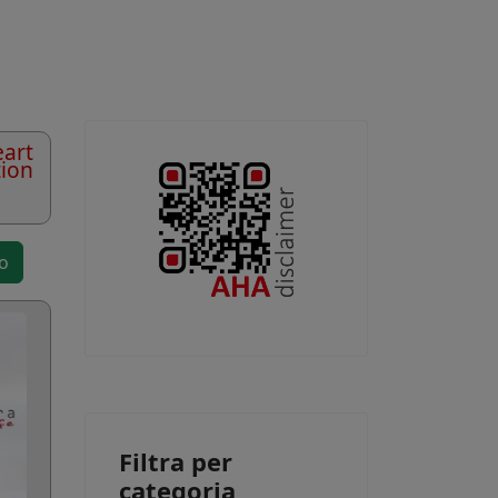
art
tion
to
Filtra per
categoria