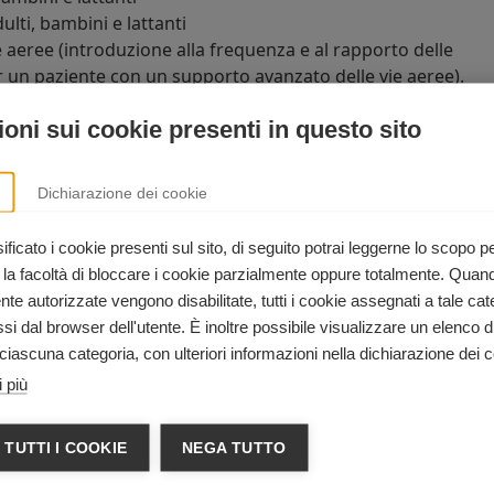
lti, bambini e lattanti
 aeree (introduzione alla frequenza e al rapporto delle
r un paziente con un supporto avanzato delle vie aeree).
oni sui cookie presenti in questo sito
el corso di BLS per operatori sanita
Dichiarazione dei cookie
ari
e ai
soccorritori
che devono sapere eseguire la RCP, oltr
 un'ampia varietà di contesti ospedalieri ed extra-ospedalier
ficato i cookie presenti sul sito, di seguito potrai leggerne lo scopo p
 la facoltà di bloccare i cookie parzialmente oppure totalmente. Quan
e autorizzate vengono disabilitate, tutti i cookie assegnati a tale cat
i dal browser dell'utente. È inoltre possibile visualizzare un elenco d
INFORMAZIONI
ciascuna categoria, con ulteriori informazioni nella dichiarazione dei c
 più
+39 0438 1736781
formazione@activestudio.it
 TUTTI I COOKIE
NEGA TUTTO
https://www.activestudio.it/edizio