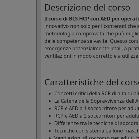
Descrizione del corso
Il
corso di BLS HCP con AED per operato
innovativo non solo per i contenuti che s
metodologia comprovata che può miglior
delle competenze salvavita. Questo cors
emergenze potenzialmente letali, a prati
ventilazioni in modo corretto e a utiliz
Caratteristiche del cors
Concetti critici della RCP di alta qual
La Catena della Sopravvivenza dell'
RCP e AED a 1 soccorritore per adulti
RCP e AED a 2 soccorritori per adulti
Differenze tra le tecniche di soccors
Tecniche con sistema pallone-masche
Ventilazioni di soccorso per adulti, 