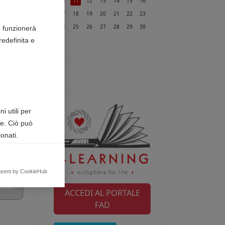
10
11
12
13
14
15
16
17
18
19
20
21
22
23
24
25
26
27
28
29
30
n funzionerà
edefinita e
31
i utili per
te. Ciò può
onati.
egnalando
nsent by CookieHub
ACCEDI AL PORTALE
FAD