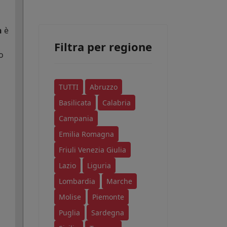
n
è
Filtra per regione
o
TUTTI
Abruzzo
Basilicata
Calabria
Campania
Emilia Romagna
Friuli Venezia Giulia
Lazio
Liguria
Lombardia
Marche
Molise
Piemonte
Puglia
Sardegna