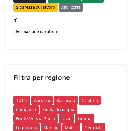
Sicurezza sul lavoro
Altri corsi
Formazione istruttori
Filtra per regione
TUTTI
Abruzzo
Basilicata
Calabria
Campania
Emilia Romagna
Friuli Venezia Giulia
Lazio
Liguria
Lombardia
Marche
Molise
Piemonte