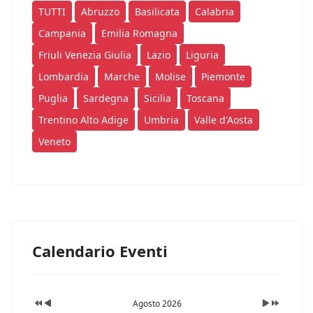
TUTTI
Abruzzo
Basilicata
Calabria
Campania
Emilia Romagna
Friuli Venezia Giulia
Lazio
Liguria
Lombardia
Marche
Molise
Piemonte
Puglia
Sardegna
Sicilia
Toscana
Trentino Alto Adige
Umbria
Valle d'Aosta
Veneto
Calendario Eventi
Agosto 2026