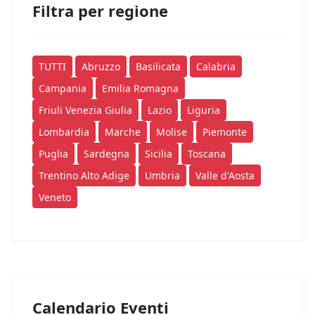
Filtra per regione
TUTTI
Abruzzo
Basilicata
Calabria
Campania
Emilia Romagna
Friuli Venezia Giulia
Lazio
Liguria
Lombardia
Marche
Molise
Piemonte
Puglia
Sardegna
Sicilia
Toscana
Trentino Alto Adige
Umbria
Valle d'Aosta
Veneto
Calendario Eventi