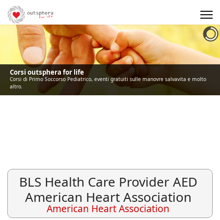
Precedente
Precedente
successivo
successivo
Corsi outsphera for life
Corsi di Primo Soccorso Pediatrico, eventi gratuiti sulle manovre salvavita e molto
altro.
BLS Health Care Provider AED
American Heart Association
American Heart Association