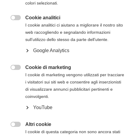
colori selezionati.
via mail successivamente all'iscrizione online.
Cookie analitici

I cookie analitici ci aiutano a migliorare il nostro sito
Descrizione del corso
web raccogliendo e segnalando informazioni
Il
corso Heartsaver RCP AED dell’American
sull’utilizzo dello stesso da parte dell’utente.
Heart Association
ha lo scopo di trasmettere
Google Analytics
agli studenti le competenze fondamentali e le
conoscenze necessarie per rispondere alle
Cookie di marketing
emergenze e gestirle nei minuti che precedono

I cookie di marketing vengono utilizzati per tracciare
l’arrivo del Sistema di Emergenza Territoriale
i visitatori sui siti web e consentire agli inserzionisti
(operatori di primo intervento).
di visualizzare annunci pubblicitari pertinenti e
Il corso Heartsaver RCP AED consentirà agli
coinvolgenti.
studenti di apprendere argomenti quali
YouTube
RCP e uso dell'AED sugli adulti
Moduli opzionali di RCP e uso dell'AED sui
Altri cookie
bambini e RCP sui lattanti

I cookie di questa categoria non sono ancora stati