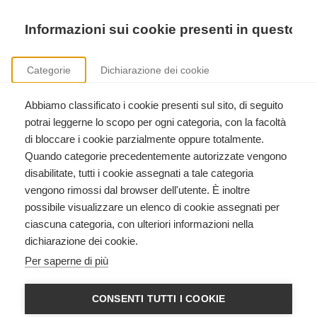
Precedente
Precedente
successivo
successivo
Informazioni sui cookie presenti in questo si
Categorie
Dichiarazione dei cookie
Abbiamo classificato i cookie presenti sul sito, di seguito
Formazione istruttori American Heart Association
potrai leggerne lo scopo per ogni categoria, con la facoltà
Clicca qui per scoprire come diventare istruttore American Heart Association.
di bloccare i cookie parzialmente oppure totalmente.
Quando categorie precedentemente autorizzate vengono
disabilitate, tutti i cookie assegnati a tale categoria
vengono rimossi dal browser dell'utente. È inoltre
possibile visualizzare un elenco di cookie assegnati per
ciascuna categoria, con ulteriori informazioni nella
dichiarazione dei cookie.
Heartsaver CPR AED American
Per saperne di più
Heart Association
American Heart Association
CONSENTI TUTTI I COOKIE