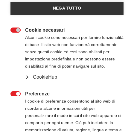
NEGA TUTTO
Cookie necessari

Alcuni cookie sono necessari per fornire funzionalità
di base. Il sito web non funzionerà correttamente
senza questi cookie ed essi sono abilitati per
impostazione predefinita e non possono essere
22 Settembre 2025
08:00
-
13:00
disabilitati al fine di poter navigare sul sito.
MTV Micro Tecnica Veronese - Verona VR
CookieHub
Preferenze
ATTENZIONE

I cookie di preferenze consentono al sito web di
ricordare alcune informazioni utili per
Il pagamento della quota di iscrizione deve
personalizzare il modo in cui il sito web appare o si
essere effettuato entro 5 giorni dalla data di
comporta per ogni utente. Ciò può includere la
inizio del corso. Gli estremi per il pagamento, se
memorizzazione di valuta, regione, lingua o tema e
non presenti in questa pagina, verranno inviati