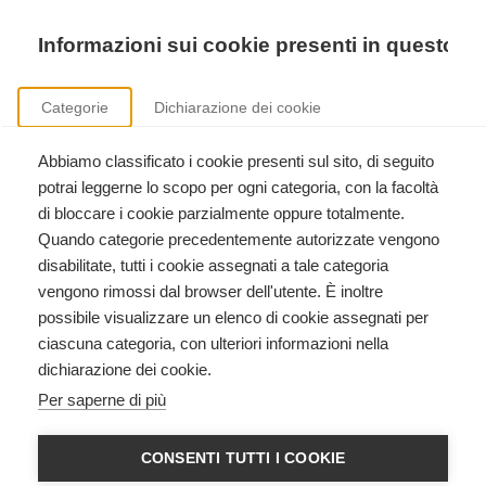
Precedente
Precedente
successivo
successivo
Informazioni sui cookie presenti in questo si
Categorie
Dichiarazione dei cookie
Abbiamo classificato i cookie presenti sul sito, di seguito
Corsi American Heart Association
potrai leggerne lo scopo per ogni categoria, con la facoltà
BLS HCP con AED, Heartsaver RCP AED, ACLS, PALS, formazione istruttori.
di bloccare i cookie parzialmente oppure totalmente.
Quando categorie precedentemente autorizzate vengono
disabilitate, tutti i cookie assegnati a tale categoria
vengono rimossi dal browser dell'utente. È inoltre
possibile visualizzare un elenco di cookie assegnati per
ciascuna categoria, con ulteriori informazioni nella
dichiarazione dei cookie.
ACLS - Advanced
Per saperne di più
Cardiovascular Life Support
American Heart Association
CONSENTI TUTTI I COOKIE