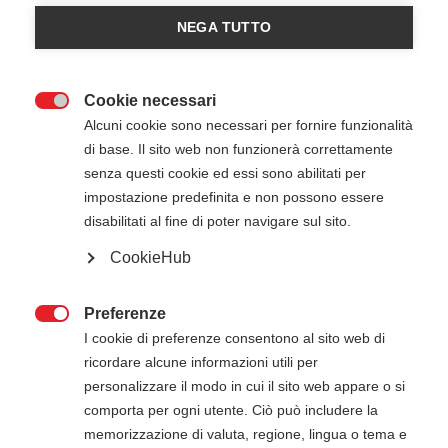
American Heart Association
NEGA TUTTO
Cookie necessari

Alcuni cookie sono necessari per fornire funzionalità
di base. Il sito web non funzionerà correttamente
senza questi cookie ed essi sono abilitati per
impostazione predefinita e non possono essere
disabilitati al fine di poter navigare sul sito.
22 Dicembre 2025
23 Dicembre 2025
08:30
-
17:30
CookieHub
Informaz Srl - Ponte San Nicolò PD
Preferenze

I cookie di preferenze consentono al sito web di
ATTENZIONE
ricordare alcune informazioni utili per
personalizzare il modo in cui il sito web appare o si
Il pagamento della quota di iscrizione deve
comporta per ogni utente. Ciò può includere la
essere effettuato entro 15 giorni dalla data di
memorizzazione di valuta, regione, lingua o tema e
inizio del corso. Gli estremi per il pagamento, se