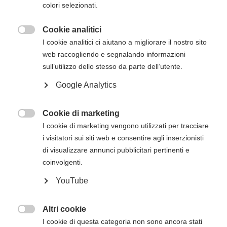
colori selezionati.
non presenti in questa pagina, verranno inviati
via mail successivamente all'iscrizione online..
Cookie analitici

I cookie analitici ci aiutano a migliorare il nostro sito
web raccogliendo e segnalando informazioni
Descrizione del corso
sull’utilizzo dello stesso da parte dell’utente.
Questo corso avanzato sottolinea l'importanza
Google Analytics
della comunicazione e delle dinamiche
all'interno del team e la rilevanza dei sistemi di
Cookie di marketing
assistenza nonché del trattamento

I cookie di marketing vengono utilizzati per tracciare
dell'immediato post-arresto cardiaco.
i visitatori sui siti web e consentire agli inserzionisti
Il corso ACLS affronta anche argomenti quali la
di visualizzare annunci pubblicitari pertinenti e
gestione delle vie aeree e la relativa
coinvolgenti.
farmacologia.
YouTube
Nel corso ACLS, le competenze si apprendono in
sessioni plenarie e in stazioni di lavoro a piccoli
Altri cookie
gruppi, in cui sono presentati scenari basati su

I cookie di questa categoria non sono ancora stati