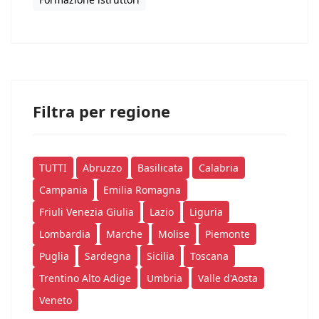
Filtra per regione
TUTTI
Abruzzo
Basilicata
Calabria
Campania
Emilia Romagna
Friuli Venezia Giulia
Lazio
Liguria
Lombardia
Marche
Molise
Piemonte
Puglia
Sardegna
Sicilia
Toscana
Trentino Alto Adige
Umbria
Valle d'Aosta
Veneto