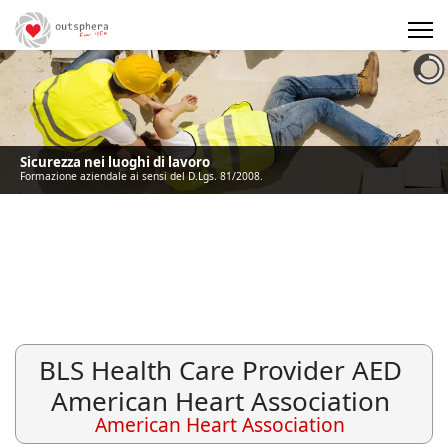
Precedente
Precedente
successivo
successivo
Sicurezza nei luoghi di lavoro
Formazione aziendale ai sensi del D.Lgs. 81/2008.
BLS Health Care Provider AED
American Heart Association
American Heart Association