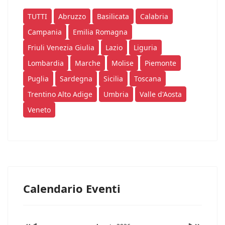
TUTTI
Abruzzo
Basilicata
Calabria
Campania
Emilia Romagna
Friuli Venezia Giulia
Lazio
Liguria
Lombardia
Marche
Molise
Piemonte
Puglia
Sardegna
Sicilia
Toscana
Trentino Alto Adige
Umbria
Valle d'Aosta
Veneto
Calendario Eventi