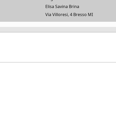
Elisa Savina Brina
Via Villoresi, 4 Bresso MI