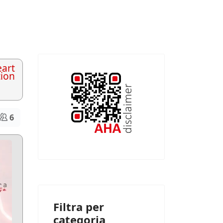
art
tion
6
Filtra per
categoria