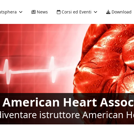
tsphera
News
Corsi ed Eventi
Download
i American Heart Assoc
diventare istruttore American H