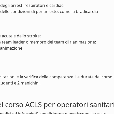
gli arresti respiratori e cardiaci;
elle condizioni di periarresto, come la bradicardia
 acute e dello stroke;
e team leader o membro del team di rianimazione;
rianimazione.
rcitazioni e la verifica delle competenze. La durata del corso 
tudenti e 2 manichini.
el corso ACLS per operatori sanitar
 (medici ed infermieri) che dirigono o gestiscono l'arresto