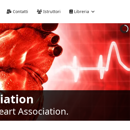
Precedente
Precedente
successivo
successivo
Contatti
Istruttori
Libreria
iation
eart Association.