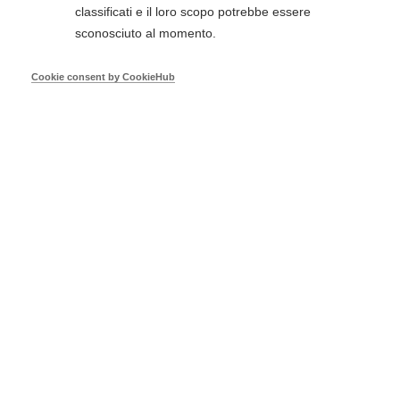
utilizzare l'AED immediatamente dopo averlo
classificati e il loro scopo potrebbe essere
ricevuto.
sconosciuto al momento.
Cookie consent by CookieHub
Caratteristiche del corso di BLS
per operatori sanitari
Concetti critici della RCP di alta qualità
La Catena della Sopravvivenza dell'AHA.
RCP e AED a 1 soccorritore per adulti,
bambini e lattanti
RCP e AED a 2 soccorritori per adulti,
bambini e lattanti
Differenze tra le tecniche di soccorso per
adulti, bambini e lattanti
Tecniche con sistema pallone-maschera per
adulti, bambini e lattanti
Ventilazioni di soccorso per adulti, bambini
e lattanti