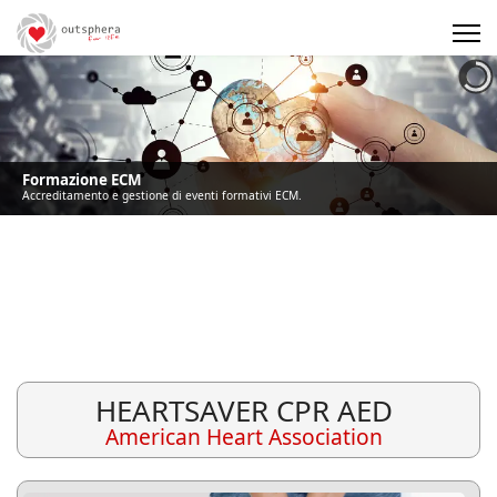
Precedente
Precedente
successivo
successivo
Formazione ECM
Accreditamento e gestione di eventi formativi ECM.
HEARTSAVER CPR AED
American Heart Association