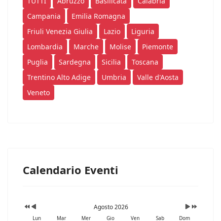
TUTTI
Abruzzo
Basilicata
Calabria
Campania
Emilia Romagna
Friuli Venezia Giulia
Lazio
Liguria
Lombardia
Marche
Molise
Piemonte
Puglia
Sardegna
Sicilia
Toscana
Trentino Alto Adige
Umbria
Valle d'Aosta
Veneto
Calendario Eventi
Agosto 2026
Lun
Mar
Mer
Gio
Ven
Sab
Dom