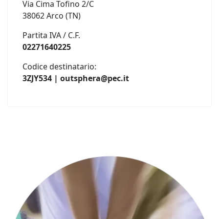
Via Cima Tofino 2/C
38062 Arco (TN)
Partita IVA / C.F.
02271640225
Codice destinatario:
3ZJY534 | outsphera@pec.it