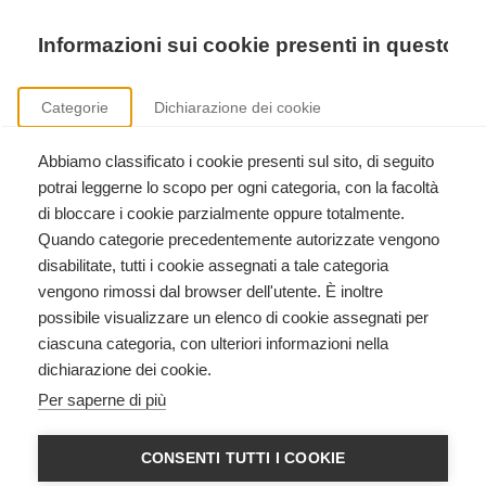
Precedente
Precedente
successivo
successivo
Informazioni sui cookie presenti in questo si
Categorie
Dichiarazione dei cookie
Abbiamo classificato i cookie presenti sul sito, di seguito
Sicurezza nei luoghi di lavoro
potrai leggerne lo scopo per ogni categoria, con la facoltà
Formazione aziendale ai sensi del D.Lgs. 81/2008.
di bloccare i cookie parzialmente oppure totalmente.
Quando categorie precedentemente autorizzate vengono
disabilitate, tutti i cookie assegnati a tale categoria
vengono rimossi dal browser dell'utente. È inoltre
possibile visualizzare un elenco di cookie assegnati per
ciascuna categoria, con ulteriori informazioni nella
dichiarazione dei cookie.
BLS HCP - BASIC LIFE SUPPORT
Per saperne di più
HEALTHCARE PROVIDER
American Heart Association
CONSENTI TUTTI I COOKIE