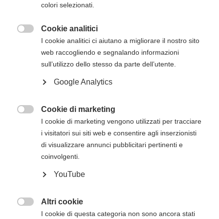
colori selezionati.
via mail successivamente all'iscrizione online.
Cookie analitici

Descrizione del corso
I cookie analitici ci aiutano a migliorare il nostro sito
web raccogliendo e segnalando informazioni
Il
corso di BLS HCP con AED per operatori
sull’utilizzo dello stesso da parte dell’utente.
sanitari e soccorritori dell'American Heart
Google Analytics
Association
è innovativo non solo per i
contenuti che si basano sulle evidenze, ma
anche per l'utilizzo di una metodologia
Cookie di marketing

comprovata che può migliorare sensibilmente
I cookie di marketing vengono utilizzati per tracciare
sia l'apprendimento sia il mantenimento delle
i visitatori sui siti web e consentire agli inserzionisti
competenze salvavita. Questo corso forma gli
di visualizzare annunci pubblicitari pertinenti e
studenti a riconoscere prontamente diverse
coinvolgenti.
emergenze potenzialmente letali, a praticare
YouTube
compressioni toraciche di alta qualità, a
eseguire ventilazioni in modo corretto e a
utilizzare l'AED immediatamente dopo averlo
Altri cookie

ricevuto.
I cookie di questa categoria non sono ancora stati