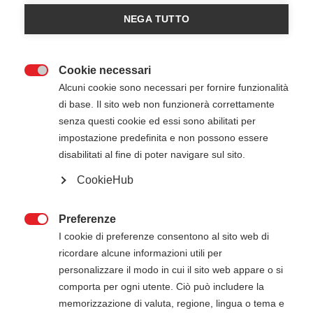
NEGA TUTTO
Cookie necessari

Alcuni cookie sono necessari per fornire funzionalità
di base. Il sito web non funzionerà correttamente
senza questi cookie ed essi sono abilitati per
impostazione predefinita e non possono essere
20 Giugno 2026
08:30
-
14:30
disabilitati al fine di poter navigare sul sito.
Habilita Spa - Bresso (MI)
CookieHub
Preferenze
ATTENZIONE

I cookie di preferenze consentono al sito web di
ricordare alcune informazioni utili per
Il pagamento della quota di iscrizione deve
personalizzare il modo in cui il sito web appare o si
essere effettuato entro 5 giorni dalla data di
comporta per ogni utente. Ciò può includere la
inizio del corso. Gli estremi per il pagamento, se
memorizzazione di valuta, regione, lingua o tema e
non presenti in questa pagina, verranno inviati