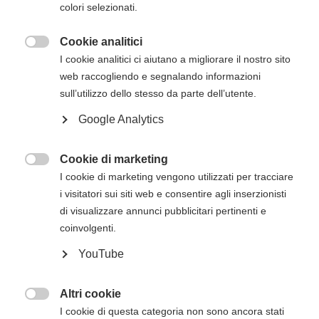
via mail successivamente all'iscrizione online.
colori selezionati.
Cookie analitici

I cookie analitici ci aiutano a migliorare il nostro sito
Descrizione del corso
web raccogliendo e segnalando informazioni
Il
corso Heartsaver RCP AED dell’American
sull’utilizzo dello stesso da parte dell’utente.
Heart Association
ha lo scopo di trasmettere
Google Analytics
agli studenti le competenze fondamentali e le
conoscenze necessarie per rispondere alle
emergenze e gestirle nei minuti che precedono
Cookie di marketing

l’arrivo del Sistema di Emergenza Territoriale
I cookie di marketing vengono utilizzati per tracciare
(operatori di primo intervento).
i visitatori sui siti web e consentire agli inserzionisti
di visualizzare annunci pubblicitari pertinenti e
Il corso Heartsaver RCP AED consentirà agli
coinvolgenti.
studenti di apprendere argomenti quali
YouTube
RCP e uso dell'AED sugli adulti
Moduli opzionali di RCP e uso dell'AED sui
Altri cookie
bambini e RCP sui lattanti

I cookie di questa categoria non sono ancora stati