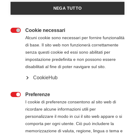
NEGA TUTTO
Cookie necessari

Alcuni cookie sono necessari per fornire funzionalità
di base. Il sito web non funzionerà correttamente
senza questi cookie ed essi sono abilitati per
8 Giugno 2026
09:00
-
14:00
impostazione predefinita e non possono essere
EMILAV ( azienda Logitech) - San Giuliano
disabilitati al fine di poter navigare sul sito.
Milanese (MI)
CookieHub
Preferenze
ATTENZIONE

I cookie di preferenze consentono al sito web di
Il pagamento della quota di iscrizione deve
ricordare alcune informazioni utili per
essere effettuato entro 5 giorni dalla data di
personalizzare il modo in cui il sito web appare o si
inizio del corso. Gli estremi per il pagamento, se
comporta per ogni utente. Ciò può includere la
non presenti in questa pagina, verranno inviati
memorizzazione di valuta, regione, lingua o tema e