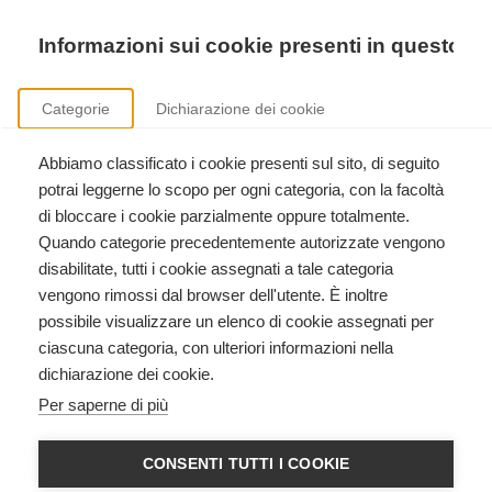
Precedente
Precedente
successivo
successivo
Informazioni sui cookie presenti in questo si
Categorie
Dichiarazione dei cookie
Abbiamo classificato i cookie presenti sul sito, di seguito
Sicurezza nei luoghi di lavoro
potrai leggerne lo scopo per ogni categoria, con la facoltà
Formazione aziendale ai sensi del D.Lgs. 81/2008.
di bloccare i cookie parzialmente oppure totalmente.
Quando categorie precedentemente autorizzate vengono
disabilitate, tutti i cookie assegnati a tale categoria
vengono rimossi dal browser dell'utente. È inoltre
possibile visualizzare un elenco di cookie assegnati per
ciascuna categoria, con ulteriori informazioni nella
dichiarazione dei cookie.
HEARTSAVER CPR AED
Per saperne di più
American Heart Association
CONSENTI TUTTI I COOKIE