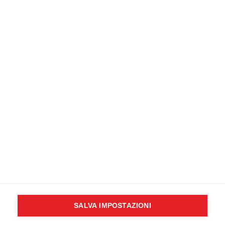
formazione nella tua città.
CONTATTACI SUBITO
Newsletter
Inserisci il tuo indirizzo email:
Scegli la lista alla quale vuoi iscriverti
Sanitario / Soccorritore
Non sanitario
Accetta informativa privacy (
leggi
)
SALVA IMPOSTAZIONI
Copyright © 2024
outsphera srl