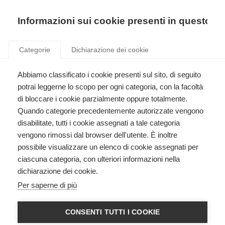
Precedente
Precedente
successivo
successivo
Informazioni sui cookie presenti in questo si
Categorie
Dichiarazione dei cookie
Abbiamo classificato i cookie presenti sul sito, di seguito
Formazione ECM
potrai leggerne lo scopo per ogni categoria, con la facoltà
Accreditamento e gestione di eventi formativi ECM.
di bloccare i cookie parzialmente oppure totalmente.
Quando categorie precedentemente autorizzate vengono
disabilitate, tutti i cookie assegnati a tale categoria
vengono rimossi dal browser dell'utente. È inoltre
possibile visualizzare un elenco di cookie assegnati per
ciascuna categoria, con ulteriori informazioni nella
dichiarazione dei cookie.
HEARTSAVER CPR AED
Per saperne di più
American Heart Association
CONSENTI TUTTI I COOKIE
Registrazioni chiuse