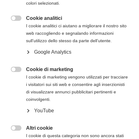
inizio del corso. Gli estremi per il pagamento, se
colori selezionati.
non presenti in questa pagina, verranno inviati
via mail successivamente all'iscrizione online.
Cookie analitici

I cookie analitici ci aiutano a migliorare il nostro sito
web raccogliendo e segnalando informazioni
sull’utilizzo dello stesso da parte dell’utente.
Descrizione del corso
Google Analytics
Il
corso Heartsaver RCP AED dell’American
Heart Association
ha lo scopo di trasmettere
agli studenti le competenze fondamentali e le
Cookie di marketing

conoscenze necessarie per rispondere alle
I cookie di marketing vengono utilizzati per tracciare
emergenze e gestirle nei minuti che precedono
i visitatori sui siti web e consentire agli inserzionisti
l’arrivo del Sistema di Emergenza Territoriale
di visualizzare annunci pubblicitari pertinenti e
(operatori di primo intervento).
coinvolgenti.
Il corso Heartsaver RCP AED consentirà agli
YouTube
studenti di apprendere argomenti quali
Altri cookie
RCP e uso dell'AED sugli adulti

I cookie di questa categoria non sono ancora stati
Moduli opzionali di RCP e uso dell'AED sui