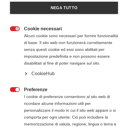
NEGA TUTTO
Cookie necessari

Alcuni cookie sono necessari per fornire funzionalità
di base. Il sito web non funzionerà correttamente
senza questi cookie ed essi sono abilitati per
impostazione predefinita e non possono essere
disabilitati al fine di poter navigare sul sito.
23 Giugno 2026
08:30
-
14:30
NATO Rapid Deployable Corps - ITA - Solbiate
CookieHub
Olona (VA)
Preferenze

I cookie di preferenze consentono al sito web di
ricordare alcune informazioni utili per
ATTENZIONE
personalizzare il modo in cui il sito web appare o si
Il pagamento della quota di iscrizione deve
comporta per ogni utente. Ciò può includere la
essere effettuato entro 5 giorni dalla data di
memorizzazione di valuta, regione, lingua o tema e