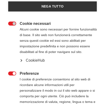
NEGA TUTTO
Cookie necessari

Alcuni cookie sono necessari per fornire funzionalità
di base. Il sito web non funzionerà correttamente
senza questi cookie ed essi sono abilitati per
impostazione predefinita e non possono essere
26 Maggio 2025
10:00
-
18:00
disabilitati al fine di poter navigare sul sito.
Croce Sanitas - Pastrengo VR
CookieHub
Preferenze
ATTENZIONE

I cookie di preferenze consentono al sito web di
ricordare alcune informazioni utili per
Il pagamento della quota di iscrizione deve
personalizzare il modo in cui il sito web appare o si
essere effettuato entro 5 giorni dalla data di
comporta per ogni utente. Ciò può includere la
inizio del corso. Gli estremi per il pagamento, se
memorizzazione di valuta, regione, lingua o tema e
non presenti in questa pagina, verranno inviati