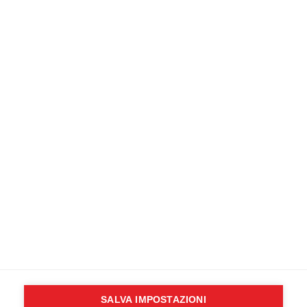
istruttore AHA/ITLS e/o per aprire un centro di
formazione nella tua città.
CONTATTACI SUBITO
Newsletter
Inserisci il tuo indirizzo email:
Scegli la lista alla quale vuoi iscriverti
Sanitario / Soccorritore
Non sanitario
Accetta informativa privacy (
leggi
)
SALVA IMPOSTAZIONI