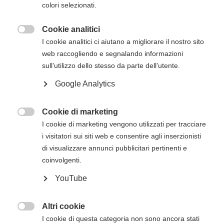
colori selezionati.
via mail successivamente all'iscrizione online.
Cookie analitici

Descrizione del corso
I cookie analitici ci aiutano a migliorare il nostro sito
web raccogliendo e segnalando informazioni
Il
corso di BLS HCP con AED per operatori
sull’utilizzo dello stesso da parte dell’utente.
sanitari e soccorritori dell'American Heart
Google Analytics
Association
è innovativo non solo per i
contenuti che si basano sulle evidenze, ma
anche per l'utilizzo di una metodologia
Cookie di marketing

comprovata che può migliorare sensibilmente
I cookie di marketing vengono utilizzati per tracciare
sia l'apprendimento sia il mantenimento delle
i visitatori sui siti web e consentire agli inserzionisti
competenze salvavita. Questo corso forma gli
di visualizzare annunci pubblicitari pertinenti e
studenti a riconoscere prontamente diverse
coinvolgenti.
emergenze potenzialmente letali, a praticare
YouTube
compressioni toraciche di alta qualità, a
eseguire ventilazioni in modo corretto e a
utilizzare l'AED immediatamente dopo averlo
Altri cookie

ricevuto.
I cookie di questa categoria non sono ancora stati