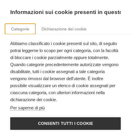
Precedente
Precedente
successivo
successivo
Informazioni sui cookie presenti in questo si
Categorie
Dichiarazione dei cookie
Abbiamo classificato i cookie presenti sul sito, di seguito
Sicurezza nei luoghi di lavoro
potrai leggerne lo scopo per ogni categoria, con la facoltà
Formazione aziendale ai sensi del D.Lgs. 81/2008.
di bloccare i cookie parzialmente oppure totalmente.
Quando categorie precedentemente autorizzate vengono
disabilitate, tutti i cookie assegnati a tale categoria
vengono rimossi dal browser dell'utente. È inoltre
possibile visualizzare un elenco di cookie assegnati per
ciascuna categoria, con ulteriori informazioni nella
dichiarazione dei cookie.
BLS Health Care Provider AED
Per saperne di più
American Heart Association
American Heart Association
CONSENTI TUTTI I COOKIE