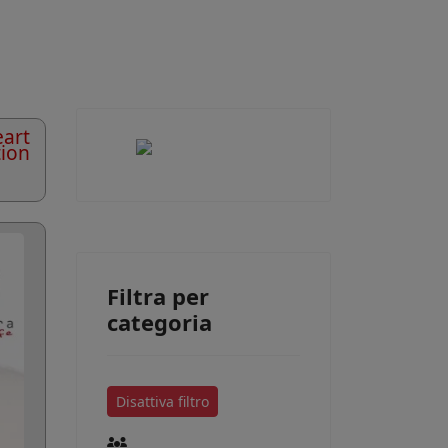
art
tion
Filtra per
categoria
Disattiva filtro