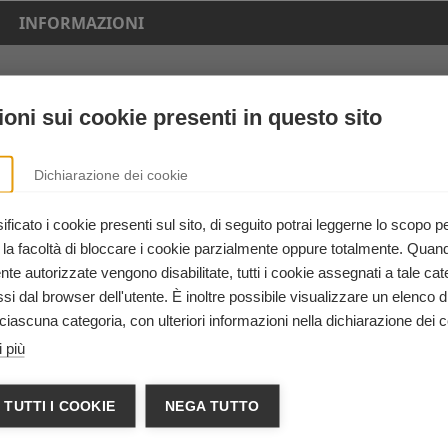
INFORMAZIONI
340 7494085
moyolaemanuele@gmail.co
oni sui cookie presenti in questo sito
m
Trentino Alto Adige
Dichiarazione dei cookie
outsphera for life
ficato i cookie presenti sul sito, di seguito potrai leggerne lo scopo p
Evento riservato
 la facoltà di bloccare i cookie parzialmente oppure totalmente. Quan
iti ECM (corso FAD da
Evento riservato
e autorizzate vengono disabilitate, tutti i cookie assegnati a tale cat
i dal browser dell'utente. È inoltre possibile visualizzare un elenco d
Emanuele Moyola Espen
ciascuna categoria, con ulteriori informazioni nella dichiarazione dei c
Lungo Isarco Sinistro, 47
 più
Bolzano BZ
 TUTTI I COOKIE
NEGA TUTTO