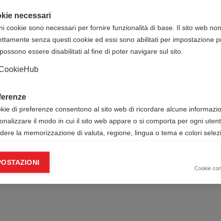
kie necessari
ni cookie sono necessari per fornire funzionalità di base. Il sito web no
ettamente senza questi cookie ed essi sono abilitati per impostazione pr
possono essere disabilitati al fine di poter navigare sul sito.
CookieHub
ferenze
okie di preferenze consentono al sito web di ricordare alcune informazion
onalizzare il modo in cui il sito web appare o si comporta per ogni uten
udere la memorizzazione di valuta, regione, lingua o tema e colori selezi
ie analitici
POSTAZIONI
okie analitici ci aiutano a migliorare il nostro sito web raccogliendo e s
Cookie co
mazioni sull’utilizzo dello stesso da parte dell’utente.
Google Analytics