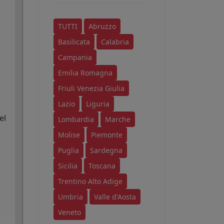
TUTTI
Abruzzo
Basilicata
Calabria
Campania
Emilia Romagna
Friuli Venezia Giulia
Lazio
Liguria
el
Lombardia
Marche
Molise
Piemonte
Puglia
Sardegna
Sicilia
Toscana
Trentino Alto Adige
Umbria
Valle d'Aosta
Veneto