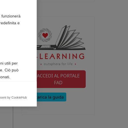
n funzionerà
edefinita e
i utili per
te. Ciò può
ACCEDI AL PORTALE
onati.
FAD
Scarica la guida
egnalando
nsent by CookieHub