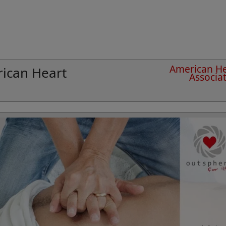
American He
ican Heart
Associa