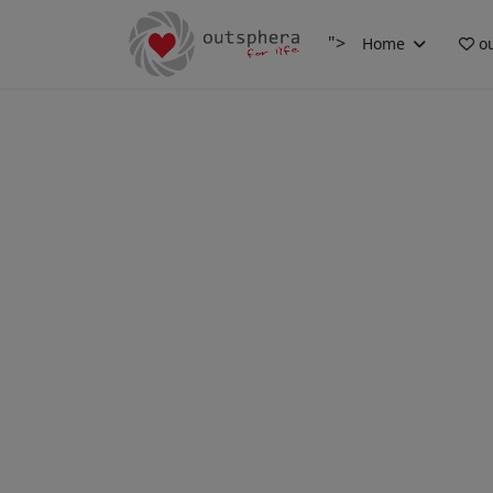
">
Home
ou