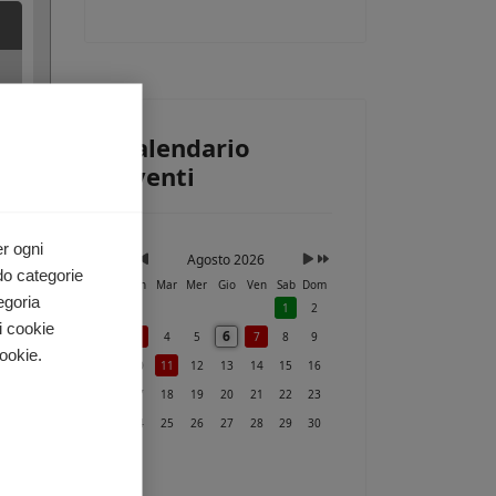
Calendario
Eventi
er ogni
Agosto 2026
do categorie
Lun
Mar
Mer
Gio
Ven
Sab
Dom
egoria
1
2
i cookie
6
3
4
5
7
8
9
ookie.
10
11
12
13
14
15
16
17
18
19
20
21
22
23
24
25
26
27
28
29
30
31