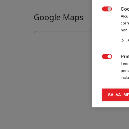
Coo

Google Maps
Alcu
corr
non 
Pre

I co
pers
incl
Cook
SALVA IM

I co
infor