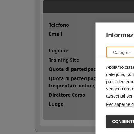
Telefono
Email
Informazi
Regione
Categorie
Training Site
Abbiamo classi
Quota di partecipazione
categoria, con
Quota di partecipazione con 50 cred
precedentement
frequentare online)
vengono rimoss
Direttore Corso
assegnati per 
Luogo
Per saperne di
CONSENTI