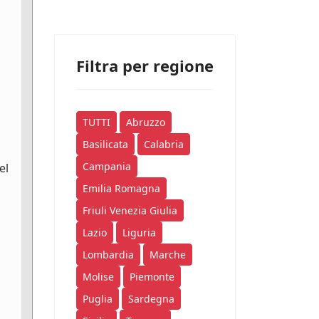
Filtra per regione
TUTTI
Abruzzo
Basilicata
Calabria
Campania
el
Emilia Romagna
Friuli Venezia Giulia
Lazio
Liguria
Lombardia
Marche
Molise
Piemonte
Puglia
Sardegna