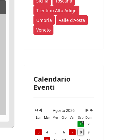
Sicilia
Toscana
Trentino Alto Adige
Umbria
Valle d'Aosta
Veneto
Calendario
Eventi
Agosto 2026
Lun
Mar
Mer
Gio
Ven
Sab
Dom
1
2
8
3
4
5
6
7
9