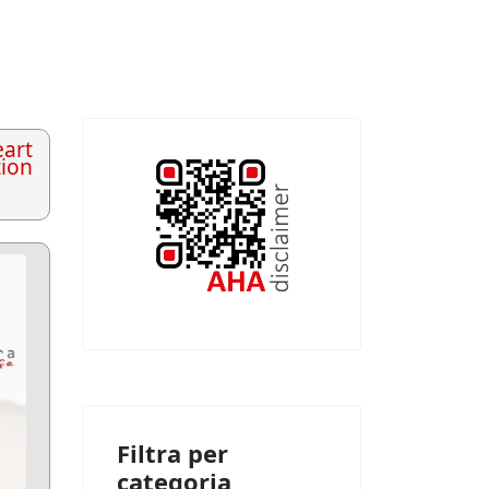
art
tion
Filtra per
categoria