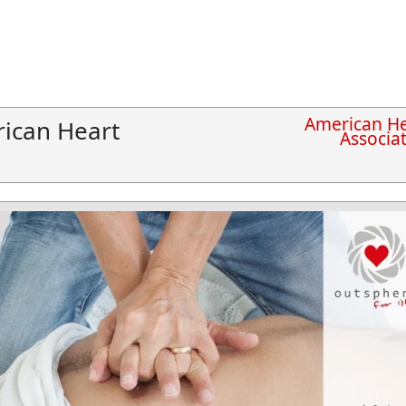
American He
ican Heart
Associa