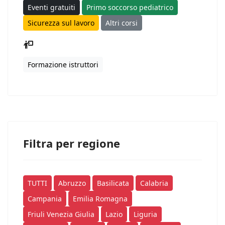
Eventi gratuiti
Primo soccorso pediatrico
Sicurezza sul lavoro
Altri corsi
Formazione istruttori
Filtra per regione
TUTTI
Abruzzo
Basilicata
Calabria
Campania
Emilia Romagna
Friuli Venezia Giulia
Lazio
Liguria