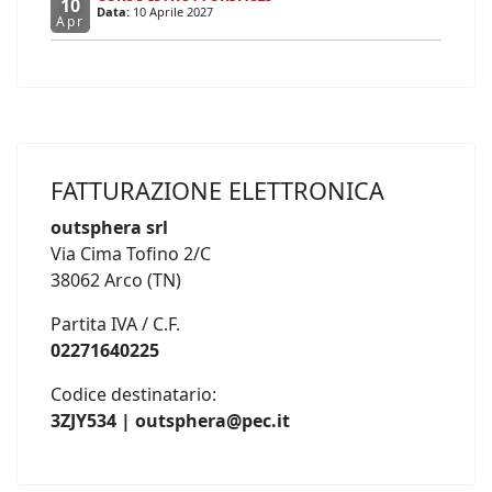
10
Data:
10 Aprile 2027
Apr
FATTURAZIONE ELETTRONICA
outsphera srl
Via Cima Tofino 2/C
38062 Arco (TN)
Partita IVA / C.F.
02271640225
Codice destinatario:
3ZJY534 | outsphera@pec.it