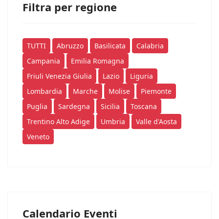
Filtra per regione
TUTTI
Abruzzo
Basilicata
Calabria
Campania
Emilia Romagna
Friuli Venezia Giulia
Lazio
Liguria
Lombardia
Marche
Molise
Piemonte
Puglia
Sardegna
Sicilia
Toscana
Trentino Alto Adige
Umbria
Valle d'Aosta
Veneto
Calendario Eventi